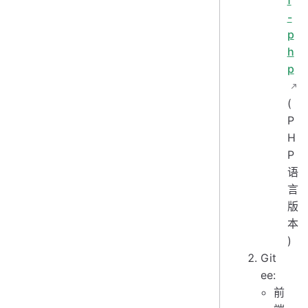
f
-
p
h
p
(
P
H
P
语
言
版
本
)
Git
ee:
前