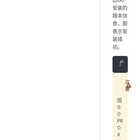
出Go
安装的
版本信
息，即
表示安
装成
功。
go 
注
意
因
G
O
PR
O
X