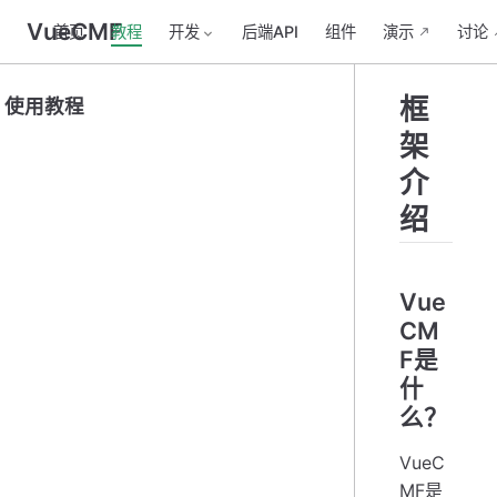
VueCMF
首页
教程
开发
后端API
组件
演示
讨论
框
使用教程
架
介
绍
Vue
CM
F是
什
么？
VueC
MF是