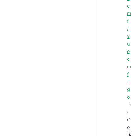
c
m
f
/
v
u
e
c
m
f
-
g
o
(
G
o
语