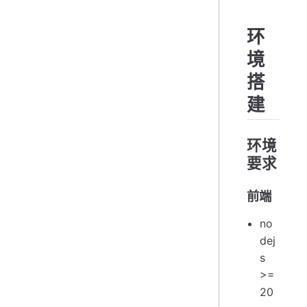
环
境
搭
建
环境
要求
前端
no
dej
s
>=
20