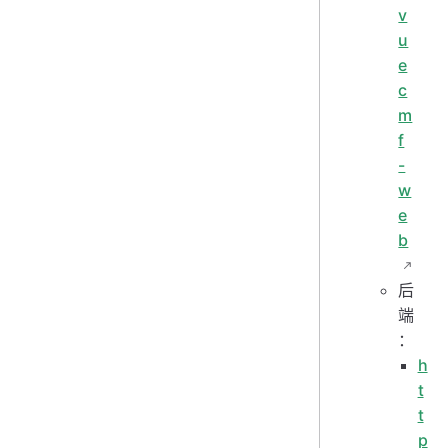
v
u
e
c
m
f
-
w
e
b
后
端
：
h
t
t
p