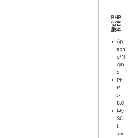
PHP
语言
版本
Ap
ach
e/N
gin
x
PH
P
>=
8.0
My
SQ
L
>=