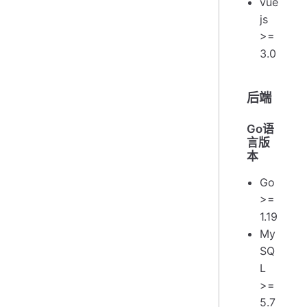
vue
js
>=
3.0
后端
Go语
言版
本
Go
>=
1.19
My
SQ
L
>=
5.7