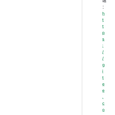
端
：
h
t
t
p
s
:
/
/
g
i
t
e
e
.
c
o