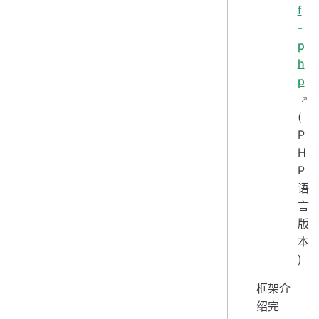
f
-
p
h
p
(
P
H
P
语
言
版
本
)
框架介
绍完