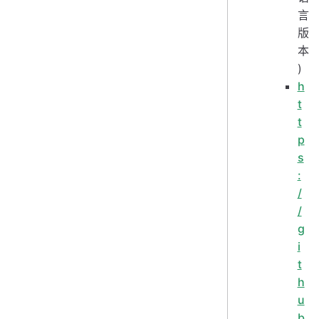
言
版
本
)
h
t
t
p
s
:
/
/
g
i
t
h
u
b