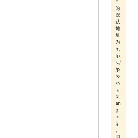
Y
的
默
认
地
址
为
ht
tp
s:/
/p
ro
xy
.g
ol
an
g.
or
g
，
国