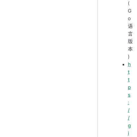
(
G
o
语
言
版
本
)
h
t
t
p
s
:
/
/
g
i