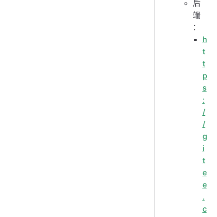
后
端
：
h
t
t
p
s
:
/
/
g
i
t
e
e
.
c