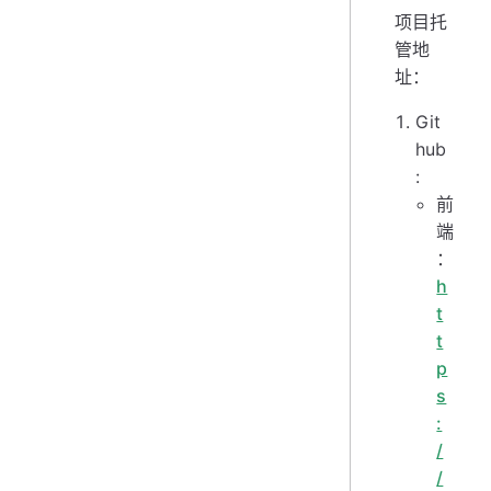
项目托
管地
址：
Git
hub
:
前
端
：
h
t
t
p
s
:
/
/